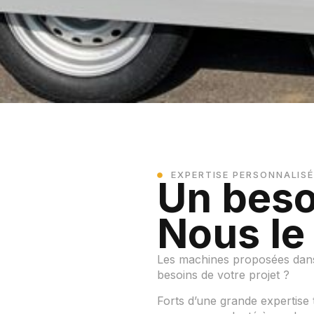
EXPERTISE PERSONNALISÉ
Un beso
Nous le
Les machines proposées dans 
besoins de votre projet ?
Forts d’une grande expertise