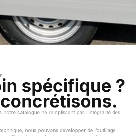
E
in spécifique ?
 concrétisons.
notre catalogue ne remplissent pas l’intégralité des
 technique, nous pouvons développer de l’outillage