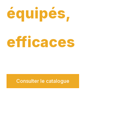
équipés,
Plus
efficaces
Spécialiste de la location et de la vente de machines
d’outillage depuis 1980, Deckers Technomat vous
accompagne dans vos projets.
Consulter le catalogue