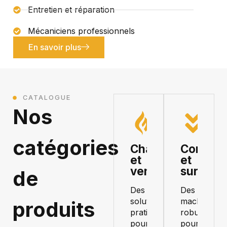
Entretien et réparation
Mécaniciens professionnels
En savoir plus
CATALOGUE
Nos
catégories
Chauffage
Compac
et
et
ventilation
surfaça
de
Des
Des
solutions
machines
produits
pratiques
robustes
pour
pour