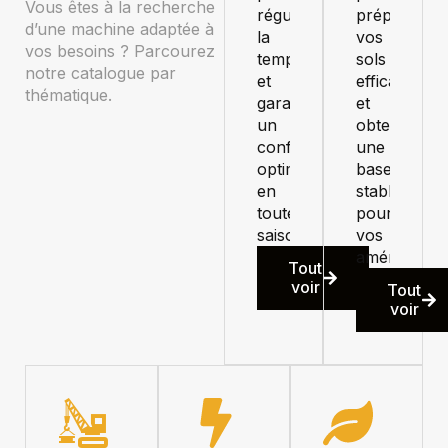
Vous êtes à la recherche
réguler
préparer
d’une machine adaptée à
la
vos
vos besoins ? Parcourez
température
sols
notre catalogue par
et
efficacemen
thématique.
garantir
et
un
obtenir
confort
une
optimal
base
en
stable
toute
pour
saison.
vos
aménagemen
Tout
voir
Tout
voir