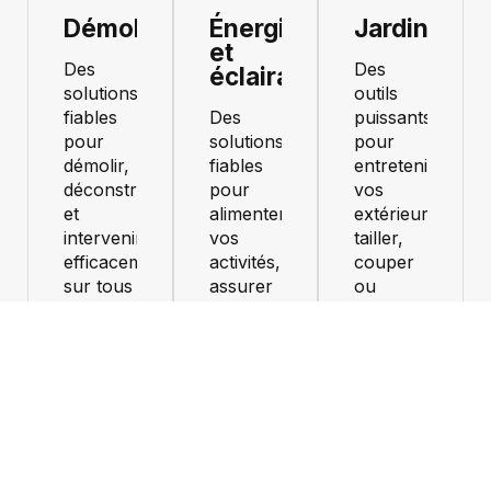
Démolition
Énergie
Jardinage
et
Des
Des
éclairage
solutions
outils
fiables
Des
puissants
pour
solutions
pour
démolir,
fiables
entretenir
déconstruire
pour
vos
et
alimenter
extérieurs,
intervenir
vos
tailler,
efficacement
activités,
couper
sur tous
assurer
ou
vos
votre
nettoyer
chantiers.
autonomie
en toute
et
sérénité.
Tout
profiter
voir
Tout
d'un
voir
usage
sans
interruption.