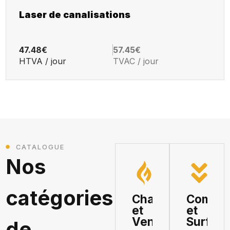
Laser de canalisations
47.48€
57.45€
HTVA / jour
TVAC / jour
CATALOGUE
Nos
catégories
Chauffage
Compac
et
et
Ventilation
Surfaç
de