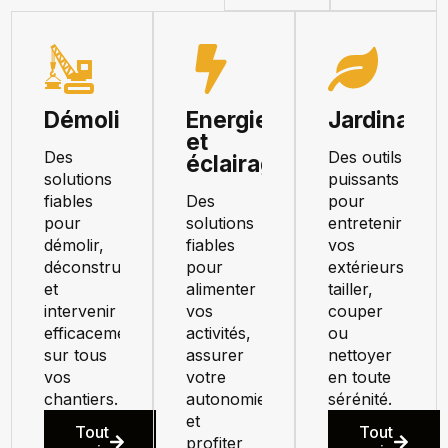
Démolition
Energie
Jardinage
et
Des
Des outils
éclairage
solutions
puissants
fiables
Des
pour
pour
solutions
entretenir
démolir,
fiables
vos
déconstruire
pour
extérieurs,
et
alimenter
tailler,
intervenir
vos
couper
efficacement
activités,
ou
sur tous
assurer
nettoyer
vos
votre
en toute
chantiers.
autonomie
sérénité.
et
Tout
Tout
profiter