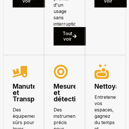
voir
voir
d'un
usage
sans
interruption.
Tout
voir
Manutention
Mesure
Nettoyage
et
et
Entretenez
Transport
détection
vos
Des
Des
espaces,
équipements
instruments
gagnez
sûrs pour
précis
du temps
lever,
pour
et