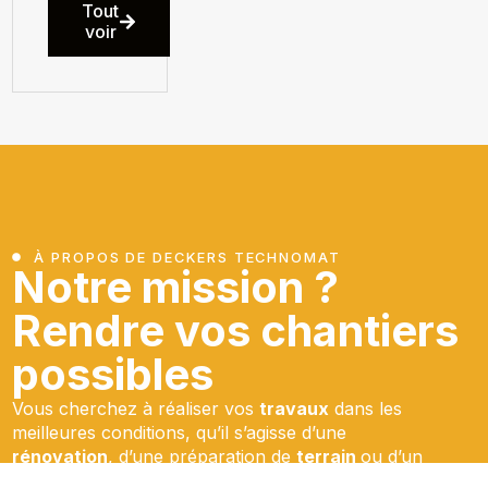
Tout
voir
À PROPOS DE DECKERS TECHNOMAT
Notre mission ?
Rendre vos chantiers
possibles
Vous cherchez à réaliser vos
travaux
dans les
meilleures conditions, qu’il s’agisse d’une
rénovation
, d’une préparation de
terrain
ou d’un
nettoyage
après chantier ? Chez Deckers