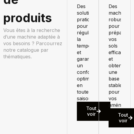
Des
Des
solutions
machines
produits
pratiques
robustes
pour
pour
Vous êtes à la recherche
réguler
préparer
d’une machine adaptée à
la
vos
vos besoins ? Parcourrez
température
sols
notre catalogue par
et
efficaceme
thématiques.
garantir
et
un
obtenir
confort
une
optimal
base
en
stable
toute
pour
saison.
vos
aménageme
Tout
voir
Tout
voir