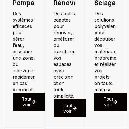
Pompage
Rénovation
Sciage
Des
Des outils
Des
systèmes
adaptés
solutions
efficaces
pour
polyvalentes
pour
rénover,
pour
gérer
améliorer
découper
l’eau,
ou
vos
assécher
transformer
matériaux
une zone
vos
proprement
ou
espaces
et réaliser
intervenir
avec
vos
rapidement
précision
projets
en cas
et en
en toute
d’inondation.
toute
maîtrise.
simplicité.
Tout
Tout
voir
voir
Tout
voir