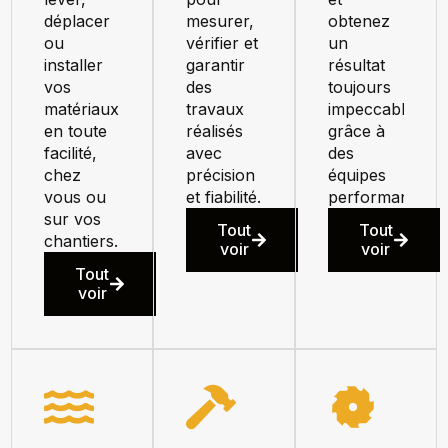
déplacer
mesurer,
obtenez
ou
vérifier et
un
installer
garantir
résultat
vos
des
toujours
matériaux
travaux
impeccable
en toute
réalisés
grâce à
facilité,
avec
des
chez
précision
équipes
vous ou
et fiabilité.
performant.
sur vos
Tout
Tout
chantiers.
voir
voir
Tout
voir