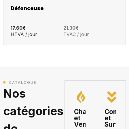
Défonceuse
17.60€
21.30€
HTVA / jour
TVAC / jour
CATALOGUE
Nos
catégories
Chauffage
Compac
et
et
Ventilation
Surfaç
de