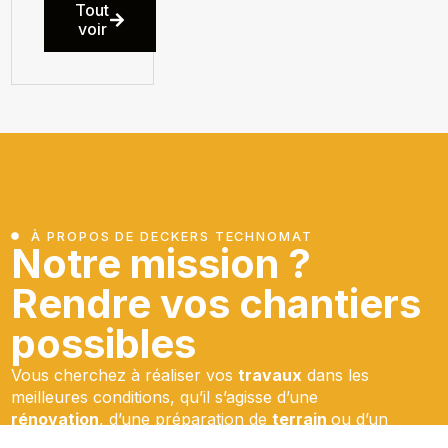
Tout
voir
À PROPOS DE DECKERS TECHNOMAT
Notre mission ?
Rendre vos chantiers
possibles
Vous cherchez à réaliser vos
travaux
dans les
meilleures conditions, qu’il s’agisse d’une
rénovation
, d’une préparation de
terrain
ou d’un
nettoyage
après chantier ? Chez Deckers