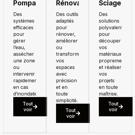
Pompage
Rénovation
Sciage
Des
Des outils
Des
systèmes
adaptés
solutions
efficaces
pour
polyvalentes
pour
rénover,
pour
gérer
améliorer
découper
l’eau,
ou
vos
assécher
transformer
matériaux
une zone
vos
proprement
ou
espaces
et réaliser
intervenir
avec
vos
rapidement
précision
projets
en cas
et en
en toute
d’inondation.
toute
maîtrise.
simplicité.
Tout
Tout
voir
voir
Tout
voir