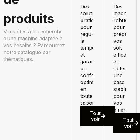
Des
Des
solutions
machines
produits
pratiques
robustes
pour
pour
Vous êtes à la recherche
réguler
préparer
d’une machine adaptée à
la
vos
vos besoins ? Parcourrez
température
sols
notre catalogue par
et
efficaceme
thématiques.
garantir
et
un
obtenir
confort
une
optimal
base
en
stable
toute
pour
saison.
vos
aménageme
Tout
voir
Tout
voir