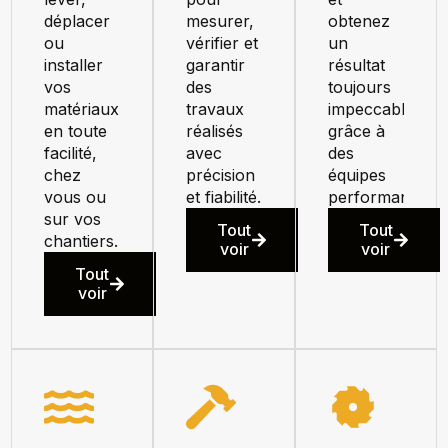
déplacer
mesurer,
obtenez
ou
vérifier et
un
installer
garantir
résultat
vos
des
toujours
matériaux
travaux
impeccable
en toute
réalisés
grâce à
facilité,
avec
des
chez
précision
équipes
vous ou
et fiabilité.
performant.
sur vos
Tout
Tout
chantiers.
voir
voir
Tout
voir