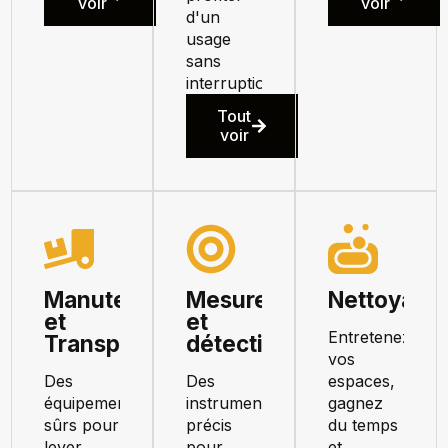
voir
voir
d'un
usage
sans
interruption.
Tout
voir
Manutention
Mesure
Nettoyage
et
et
Entretenez
Transport
détection
vos
Des
Des
espaces,
équipements
instruments
gagnez
sûrs pour
précis
du temps
lever,
pour
et