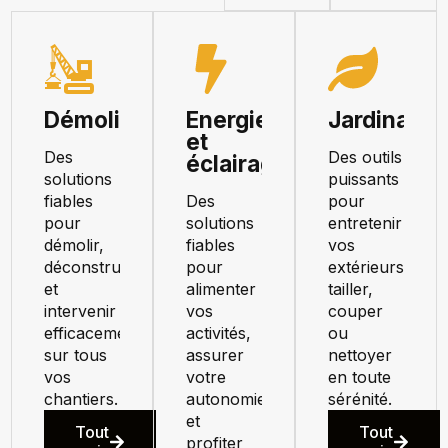
Démolition
Energie
Jardinage
et
Des
Des outils
éclairage
solutions
puissants
fiables
Des
pour
pour
solutions
entretenir
démolir,
fiables
vos
déconstruire
pour
extérieurs,
et
alimenter
tailler,
intervenir
vos
couper
efficacement
activités,
ou
sur tous
assurer
nettoyer
vos
votre
en toute
chantiers.
autonomie
sérénité.
et
Tout
Tout
profiter