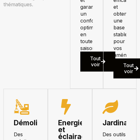
et
efficaceme
thématiques.
garantir
et
un
obtenir
confort
une
optimal
base
en
stable
toute
pour
saison.
vos
aménageme
Tout
voir
Tout
voir
Démolition
Energie
Jardinage
et
Des
Des outils
éclairage