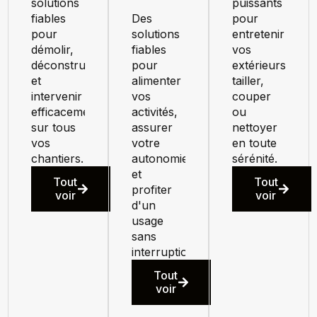
solutions
puissants
fiables
Des
pour
pour
solutions
entretenir
démolir,
fiables
vos
déconstruire
pour
extérieurs,
et
alimenter
tailler,
intervenir
vos
couper
efficacement
activités,
ou
sur tous
assurer
nettoyer
vos
votre
en toute
chantiers.
autonomie
sérénité.
et
Tout
Tout
profiter
voir
voir
d'un
usage
sans
interruption.
Tout
voir