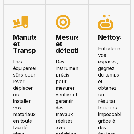
Manutention
Mesure
Nettoyage
et
et
Entretenez
Transport
détection
vos
Des
Des
espaces,
équipements
instruments
gagnez
sûrs pour
précis
du temps
lever,
pour
et
déplacer
mesurer,
obtenez
ou
vérifier et
un
installer
garantir
résultat
vos
des
toujours
matériaux
travaux
impeccable
en toute
réalisés
grâce à
facilité,
avec
des