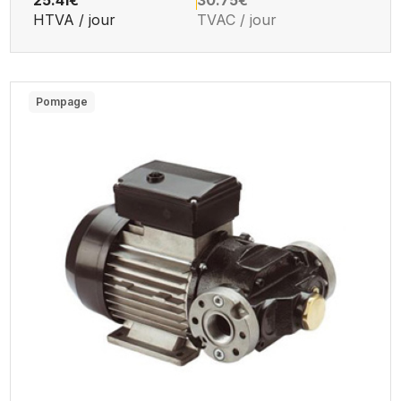
25.41€
30.75€
HTVA / jour
TVAC / jour
Pompage