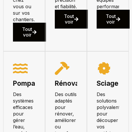
chez
précision
équipes
vous ou
et fiabilité.
performant.
sur vos
Tout
Tout
chantiers.
voir
voir
Tout
voir
Pompage
Rénovation
Sciage
Des
Des outils
Des
systèmes
adaptés
solutions
efficaces
pour
polyvalentes
pour
rénover,
pour
gérer
améliorer
découper
l’eau,
ou
vos