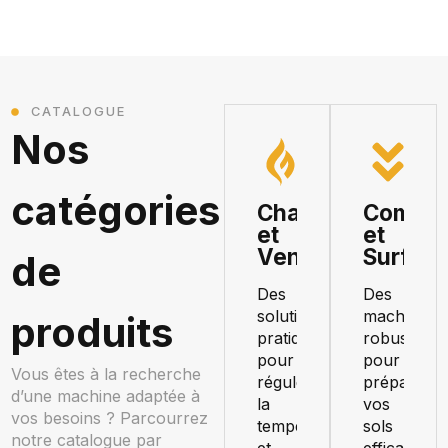
CATALOGUE
Nos
catégories
Chauffage
Compac
et
et
Ventilation
Surfaç
de
Des
Des
solutions
machines
produits
pratiques
robustes
pour
pour
Vous êtes à la recherche
réguler
préparer
d’une machine adaptée à
la
vos
vos besoins ? Parcourrez
température
sols
notre catalogue par