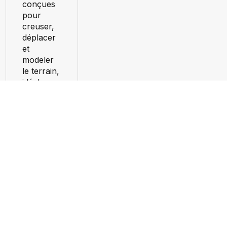
conçues
pour
creuser,
déplacer
et
modeler
le terrain,
idéales
pour tous
vos
travaux
extérieurs.
Tout
voir