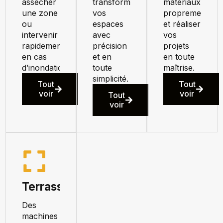
assécher
transformer
matériaux
une zone
vos
proprement
ou
espaces
et réaliser
intervenir
avec
vos
rapidement
précision
projets
en cas
et en
en toute
d’inondation.
toute
maîtrise.
simplicité.
Tout
Tout
voir
voir
Tout
voir
Terrassement
Des
machines