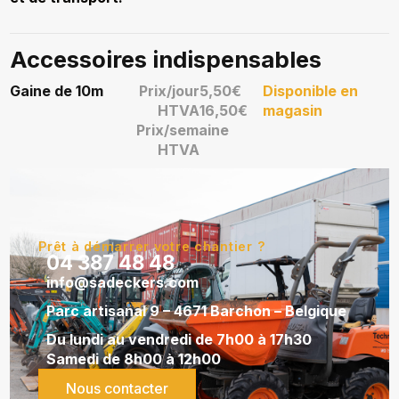
Accessoires indispensables
Gaine de 10m
Prix/jour
5,50€
Disponible en
HTVA
16,50€
magasin
Prix/semaine
HTVA
Prêt à démarrer votre chantier ?
04 387 48 48
info@sadeckers.com
Parc artisanal 9 – 4671 Barchon – Belgique
Du lundi au vendredi de 7h00 à 17h30
Samedi de 8h00 à 12h00
Nous contacter