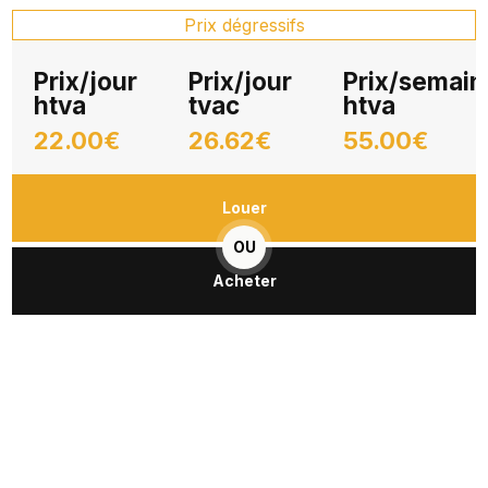
Prix dégressifs
Prix/jour
Prix/jour
Prix/semain
htva
tvac
htva
22.00€
26.62€
55.00€
Louer
OU
Acheter