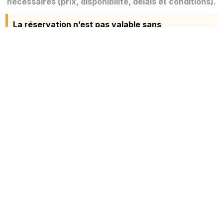
nécessaires (prix, disponibilité, délais et conditions).
La réservation n’est pas valable sans
confirmation de notre part.
Lorsque c’est possible, il est conseillé de réserver quelques
jours avant la date fixée pour être certain de disposer du
matériel désiré. Les machines seront encore gardées pendant
une heure après votre réservation souhaitée. Au delà de ce
délai, sans nouvelle de votre part, la réservation sera annulée.
×
Pour une réponse plus rapide, n’hésitez pas à nous appeler.