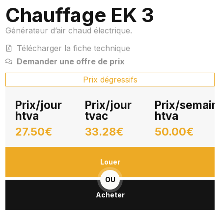
Chauffage EK 3
Générateur d’air chaud électrique.
Télécharger la fiche technique
Demander une offre de prix
Prix dégressifs
Prix/jour
Prix/jour
Prix/semain
htva
tvac
htva
27.50€
33.28€
50.00€
Louer
OU
Acheter