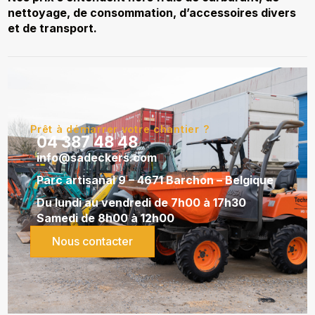
nettoyage, de consommation, d’accessoires divers
et de transport.
Prêt à démarrer votre chantier ?
04 387 48 48
info@sadeckers.com
Parc artisanal 9 – 4671 Barchon – Belgique
Du lundi au vendredi de 7h00 à 17h30
Samedi de 8h00 à 12h00
Nous contacter