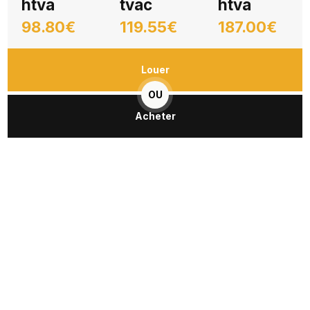
htva
tvac
htva
98.80€
119.55€
187.00€
Louer
OU
Acheter