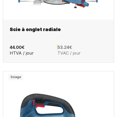
Scie à onglet radiale
44.00€
53.24€
HTVA / jour
TVAC / jour
Sciage