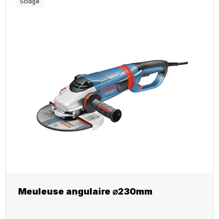
Sciage
Meuleuse angulaire ⌀230mm