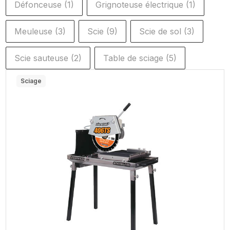
Défonceuse
(1)
Grignoteuse électrique
(1)
Meuleuse
(3)
Scie
(9)
Scie de sol
(3)
Scie sauteuse
(2)
Table de sciage
(5)
Sciage