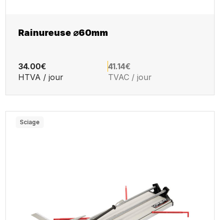
Rainureuse ⌀60mm
34.00€
41.14€
HTVA / jour
TVAC / jour
Sciage